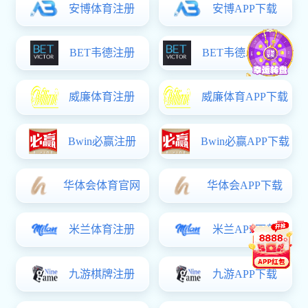
有率证明的百家家乐
图片新闻
app下载
国内动态
时间：2026-03-20
阅读次数：4020
党建活动
”双走进“活动
“双沟通”活动
“双一流”活动
庆祝改革开放40周年特别栏目
通知公告
船舶工业 辉煌十年
学习宣传贯彻党的二十大精神