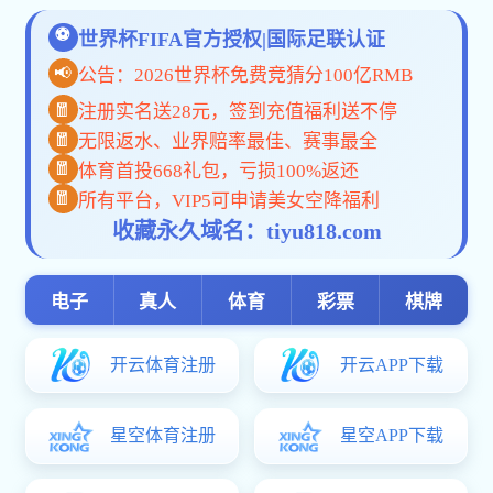
新闻中心
当前位置：
首页
>
新闻中
心
>
通知公告
百家家乐app动态
通知公告
综合新闻
会员动态
关于开具船舶工业行
船舶配套
业企业产品 市场占