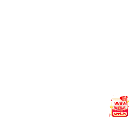
标、供需衔接不畅等问
题亟待解决，船舶智能
化升级也对钢材质量稳
定性和定制化配送提出
更高需求。未来，两大
行业应深化合作，建立
更紧密的战略伙伴关
系，消除产业链弊端，
构建 “风险联防共同
体”，推动传统的“供应-
采购”关系向创新共
生、价值共享、责任共
担、风险共御的产供链
联合体升级，共同维护