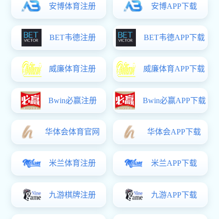
发展丨2025年船舶用
图片新闻
钢供需座谈会在南京
召开
国内动态
时间：2025-07-02
党建活动
阅读次数：21369
”双走进“活动
6月26日，由极速
“双沟通”活动
百家家乐app、中国钢
铁工业百家家乐app主
“双一流”活动
办，南京钢铁股份有限
庆祝改革开放40周年特别栏目
公司承办的2025年船舶
通知公告
用钢供需座谈会在南京
召开。此次会议是钢
船舶工业 辉煌十年
铁、船舶两大行业携手
学习宣传贯彻党的二十大精神
举行的第5次供需座谈