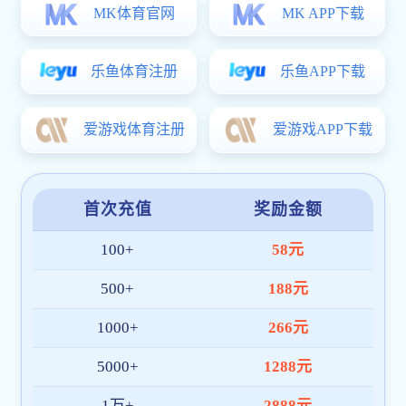
会，旨在进一步巩固船
舶与钢铁产业合作成
果，加强协同共赢，共
同应对国际贸易环境变
化带来的冲击，推进产
业链高质量发展。